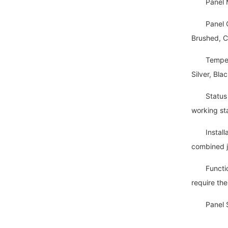
Panel Mate
Panel Colo
Brushed, C
Tempered G
Silver, Bl
Status Dis
working st
Installati
combined j
Functions:
require the
Panel Siz