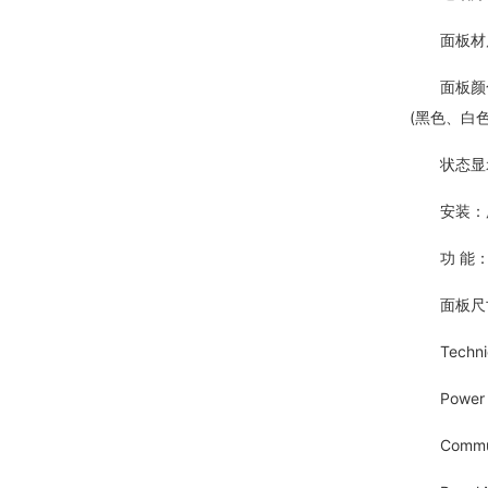
面板材质
面板颜色：
(黑色、白
状态显示：
安装：所有
功 能：
面板尺寸：86
Technical
Power Su
Communica