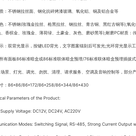
：不锈钢拉丝面、钢化抗碎烤漆玻璃、氧化铝、铜及铝合金等
不锈钢(玫瑰金拉丝、枪黑拉丝、钢拉丝、青古铜、黑红古铜等);氧化铝
色、香槟金、玫瑰金、薄荷绿、土豪金、灰色、磨砂黑等);耐磨PC材质：
双背光显示，按键LED背光，文字图案镭刻后可发光;光环背光显示工
面板86标准暗盒或86标准联体暗盒预埋/76标准联体暗盒预埋插拔式接
场景、灯光、调光、勿扰、清理、请求服务、空调及音响控制等，部分产
*86/86*172/86*258/86*344/86*430
 Parameters of the Product:
pply Voltage: DC12V, DC24V, AC220V
tion Modes: Switching Signal, RS-485, Strong Current Output wi