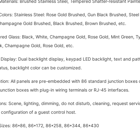
rials: Brushed Stainless Steel, Tempered Shatter-resistant Painted
rs: Stainless Steel: Rose Gold Brushed, Gun Black Brushed, Steel 
hampagne Gold Brushed, Black Brushed, Brown Brushed, etc.
lass: Black, White, Champagne Gold, Rose Gold, Mint Green, Tycoo
ack, Champagne Gold, Rose Gold, etc.
play: Dual backlight display, keypad LED backlight, text and patter
atus, backlight color can be customized.
on: All panels are pre-embedded with 86 standard junction boxes 
unction boxes with plug-in wiring terminals or RJ-45 interfaces.
 Scene, lighting, dimming, do not disturb, cleaning, request service
 configuration of a guest control host.
es: 86*86, 86*172, 86*258, 86*344, 86*430