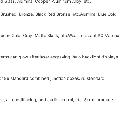
 Glass, Alumina, Copper, Aluminum Alloy, etc.
Brushed, Bronze, Black Red Bronze, etc.Alumina: Blue Gold
n Gold, Gray, Matte Black, etc.Wear-resistant PC Material:
ns can glow after laser engraving; halo backlight displays
or 86 standard combined junction boxes/76 standard
, air conditioning, and audio control, etc. Some products