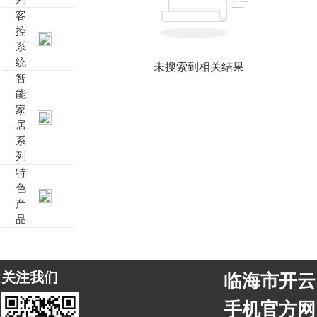
客
靓典系列智能开关
客控系统方案4
控
系
统
睿典系列智能开关
客控系统方案5
未搜索到相关结果
智
能
君典系列智能开关
家
居
凯越系列智能开关
系
列
新致系列智能开关
特
色
产
大板系列智能开关
品
摇杆系列智能开关
关注我们
临海市开云
精雕系列智能开关
手机官方网
70款的智能开关