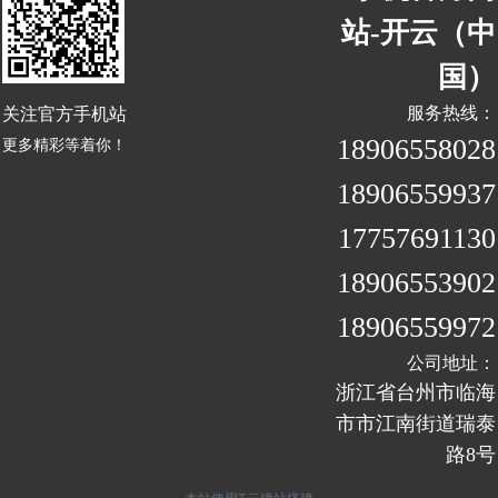
站-开云（中
国）
关注官方手机站
服务热线：
18906558028
更多精彩等着你！
18906559937
17757691130
18906553902
18906559972
公司地址：
浙江省台州市临海
市市江南街道瑞泰
路8号