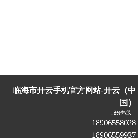
临海市开云手机官方网站-开云（中
国）
服务热线：
18906558028
18906559937