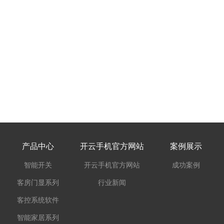
产品中心
开云手机官方网站
案例展示
智能开关
开云手机官方网站
成功案例
客房门显系列
行业新闻
客控系统软件
智能家居系列