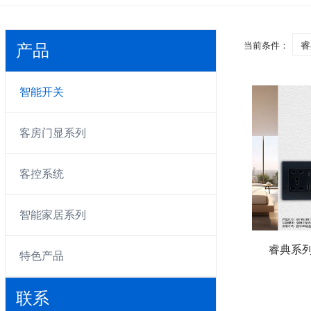
睿
当前条件：
产品
智能开关
客房门显系列
客控系统
智能家居系列
睿典系列
特色产品
联系