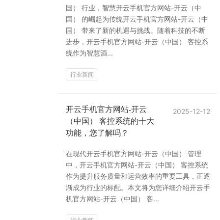
国） 行业，智慧开云手机官方网站-开云（中
国） 的崛起为传统开云手机官方网站-开云（中
国） 带来了新的机遇与挑战。随着科技的不断
进步，开云手机官方网站-开云（中国） 客控系
统作为智慧酒...
行业新闻
开云手机官方网站-开云
2025-12-12
（中国） 客控系统的十大
功能，您了解吗？
在现代开云手机官方网站-开云（中国） 管理
中，开云手机官方网站-开云（中国） 客控系统
作为提升服务质量和运营效率的重要工具，正逐
渐成为行业的标配。本文将为您详细介绍开云手
机官方网站-开云（中国） 客...