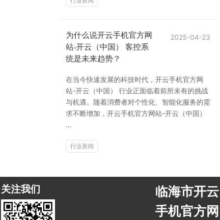
行业新闻
为什么说开云手机官方网
2025-04-23
站-开云（中国） 客控系
统是未来趋势？
在当今快速发展的科技时代，开云手机官方网
站-开云（中国） 行业正面临着前所未有的挑战
与机遇。随着消费者对个性化、智能化服务的需
求不断增加，开云手机官方网站-开云（中国）
...
行业新闻
关注我们
临海市开云
手机官方网