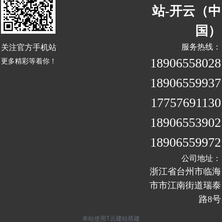
站-开云（中
国）
关注官方手机站
服务热线：
18906558028
更多精彩等着你！
18906559937
17757691130
18906553902
18906559972
公司地址：
浙江省台州市临海
市市江南街道瑞泰
路8号
本站使用T云建站搭建