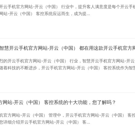
开云手机官方网站-开云（中国） 行业中，提升客人满意度是每个开云手
网站-开云（中国） 客控系统应运而生，成为提...
% 智慧开云手机官方网站-开云（中国） 都在用这款开云手机官方
烈的开云手机官方网站-开云（中国） 行业，智慧开云手机官方网站-开云
随着科技的不断进步，开云手机官方网站-开云（中国） 客控系统作为智慧酒
方网站-开云（中国） 客控系统的十大功能，您了解吗？
机官方网站-开云（中国） 管理中，开云手机官方网站-开云（中国） 
您详细介绍开云手机官方网站-开云（中国） 客...