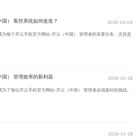
中国） 客控系统如何改造？
2026-04-09
成为每个开云手机官方网站-开云（中国） 管理者的首要任务。尤其是
中国） 管理效率的新利器
2026-02-28
成为了每位开云手机官方网站-开云（中国） 管理者必须面对的挑战。
2026-01-29