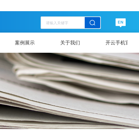
历史记录
清空记录
历史记录
清空记录
案例展示
关于我们
开云手机官方网