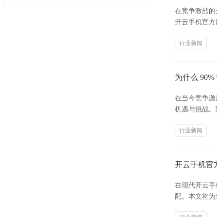
在竞争激烈的
开云手机官方
行业新闻
为什么 90
在当今竞争激
机遇与挑战。
行业新闻
开云手机官
在现代开云手
配。本文将为