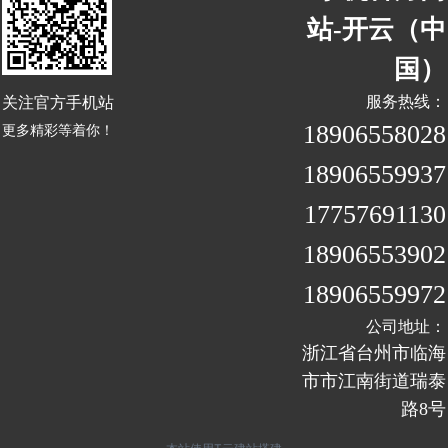
站-开云（中
国）
关注官方手机站
服务热线：
18906558028
更多精彩等着你！
18906559937
17757691130
18906553902
18906559972
公司地址：
浙江省台州市临海
市市江南街道瑞泰
路8号