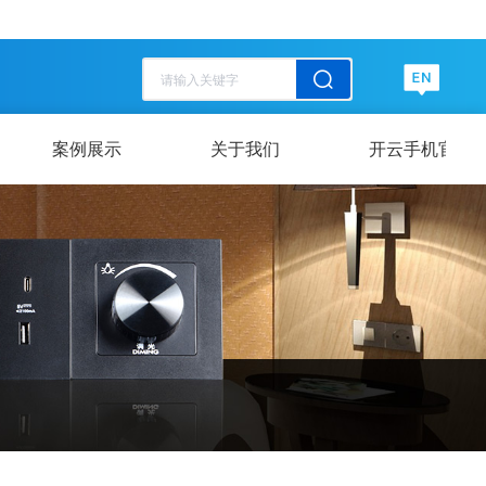
历史记录
清空记录
历史记录
清空记录
案例展示
关于我们
开云手机官方网