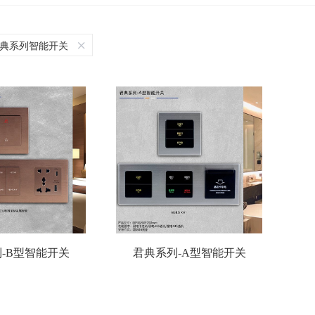
典系列智能开关
-B型智能开关
君典系列-A型智能开关