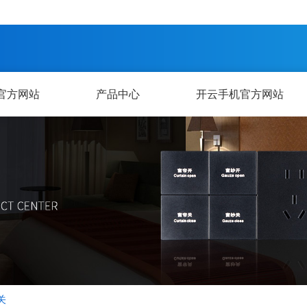
官方网站
产品中心
开云手机官方网站
关