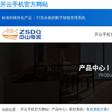
开云手机官方网站
标准的模块化产品 | 打造全新的数字智能管理系统
开云手机
当前位置：
开云手机官方网站
>
产品中心
>
客控系统
>
客控系统方案3