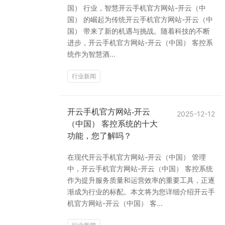
国） 行业，智慧开云手机官方网站-开云（中
国） 的崛起为传统开云手机官方网站-开云（中
国） 带来了新的机遇与挑战。随着科技的不断
进步，开云手机官方网站-开云（中国） 客控系
统作为智慧酒...
行业新闻
开云手机官方网站-开云
2025-12-12
（中国） 客控系统的十大
功能，您了解吗？
在现代开云手机官方网站-开云（中国） 管理
中，开云手机官方网站-开云（中国） 客控系统
作为提升服务质量和运营效率的重要工具，正逐
渐成为行业的标配。本文将为您详细介绍开云手
机官方网站-开云（中国） 客...