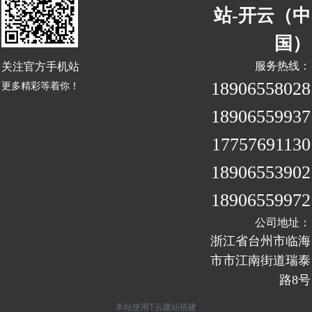
站-开云（中
国）
关注官方手机站
服务热线：
18906558028
更多精彩等着你！
18906559937
17757691130
18906553902
18906559972
公司地址：
浙江省台州市临海
市市江南街道瑞泰
路8号
本站使用T云建站搭建