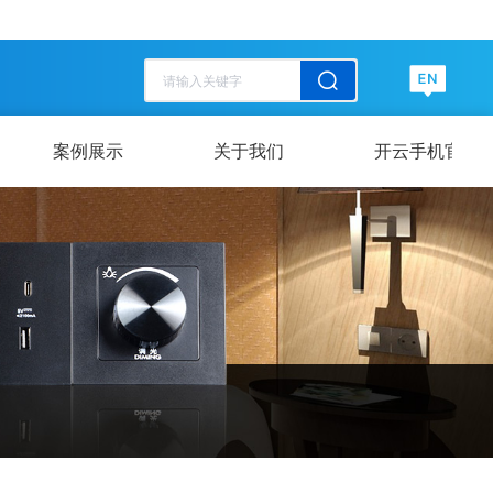
历史记录
清空记录
历史记录
清空记录
案例展示
关于我们
开云手机官方网