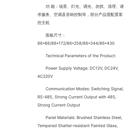
功 能：场景、灯光、调光、勿扰、清理、请
求服务、空调及音响控制等，部分产品需配置客
控主机
面板尺寸：
86*86/86*172/86*258/86*344/86*430
Technical Parameters of the Product:
Power Supply Voltage: DC12V, DC24V,
AC220V
Communication Modes: Switching Signal,
RS-485, Strong Current Output with 485,
Strong Current Output
Panel Materials: Brushed Stainless Steel,
Tempered Shatter-resistant Painted Glass,