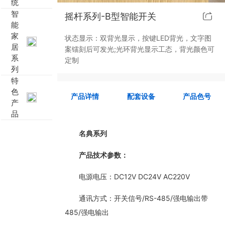
统
智
摇杆系列-B型智能开关
靓典系列智能开关
客控系统方案4
能
家
状态显示：双背光显示，按键LED背光，文字图
睿典系列智能开关
客控系统方案5
居
案镭刻后可发光;光环背光显示工态，背光颜色可
系
定制
列
君典系列智能开关
特
色
凯越系列智能开关
产品详情
配套设备
产品色号
产
品
新致系列智能开关
名典系列
大板系列智能开关
产品技术参数：
摇杆系列智能开关
电源电压：DC12V DC24V AC220V
精雕系列智能开关
通讯方式：开关信号/RS-485/强电输出带
485/强电输出
70款的智能开关