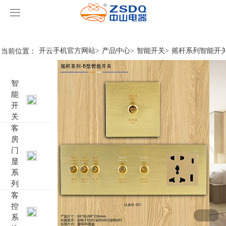
开云手机官方网站
开云手机官方网站
当前位置：
开云手机官方网站
>
产品中心
>
智能开关
>
摇杆系列智能开
产品中心
智
开云手机官方网站
智能开关
能
开
案例展示
客房门显系列
开云手机官方网站
名典系列智能开关
关
客
房
关于我们
客控系统
行业新闻
成功案例
雅典系列智能开关
标准86门显
门
显
开云手机官方网站-开云（中国）
智能家居系列
轻典系列智能开关
标准带房号门显
客控系统方案1
系
列
特色产品
怡典系列智能开关
非标定制门显
客控系统方案2
电动窗帘
客
控
系
智典系列智能开关
客控系统方案3
无线开关插座
壁龛式插卡取电