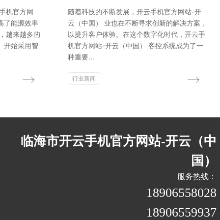
手机官方网
随着科技的不断发展，开云手机官方网站-开
高了能源效率
云（中国） 业也在不断寻求创新的解决方案，
，越来越多的
以提升客户体验。在这个数字化时代，开云手
 开始采用智
机官方网站-开云（中国） 客控系统成为了一
种重要...
行业新闻
临海市开云手机官方网站-开云（中
国）
服务热线：
18906558028
18906559937