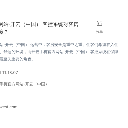
网站-开云（中国） 客控系统对客房
障？
分享
站-开云（中国） 运营中，客房安全是重中之重。住客们希望在入住
、舒适的环境，而开云手机官方网站-开云（中国） 客控系统在保障
着至关重要的角色。
 11:18:07
手机官方网站-开云（中国）
ewest.com