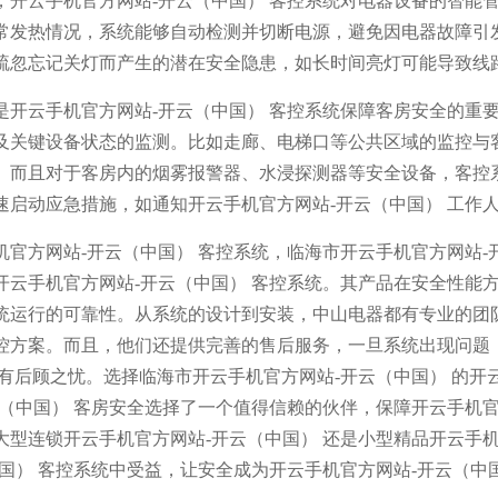
，开云手机官方网站-开云（中国） 客控系统对电器设备的智能
常发热情况，系统能够自动检测并切断电源，避免因电器故障引
疏忽忘记关灯而产生的潜在安全隐患，如长时间亮灯可能导致线
是开云手机官方网站-开云（中国） 客控系统保障客房安全的重
及关键设备状态的监测。比如走廊、电梯口等公共区域的监控与
。而且对于客房内的烟雾报警器、水浸探测器等安全设备，客控
速启动应急措施，如通知开云手机官方网站-开云（中国） 工作
机官方网站-开云（中国） 客控系统，临海市开云手机官方网站-
开云手机官方网站-开云（中国） 客控系统。其产品在安全性能
统运行的可靠性。从系统的设计到安装，中山电器都有专业的团队
控方案。而且，他们还提供完善的售后服务，一旦系统出现问题
没有后顾之忧。选择临海市开云手机官方网站-开云（中国） 的开
云（中国） 客房安全选择了一个值得信赖的伙伴，保障开云手机官
大型连锁开云手机官方网站-开云（中国） 还是小型精品开云手机
中国） 客控系统中受益，让安全成为开云手机官方网站-开云（中