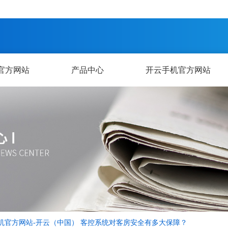
官方网站
产品中心
开云手机官方网站
机官方网站-开云（中国） 客控系统对客房安全有多大保障？