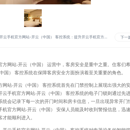
开云手机官方网站-开云（中国） 客控系统：提升开云手机官方网
下一
站-开云（中国） 服务新利器
官方网站-开云（中国） 运营中，客房安全是重中之重。住客们
（中国） 客控系统在保障客房安全方面扮演着至关重要的角色。
方网站-开云（中国） 客控系统首先在门禁控制上展现出强大的
开云手机官方网站-开云（中国） 客控系统的电子门锁则通过先
系统会记录下每一次的开门时间和房卡信息，一旦出现异常开门
手机官方网站-开云（中国） 安保人员能及时收到警报信息，迅
客才能顺利进入。