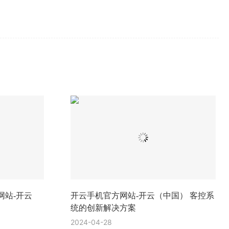
网站-开云
开云手机官方网站-开云（中国） 客控系
统的创新解决方案
2024-04-28